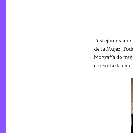
¡Vais
a
alucinar
con
todo
lo
Festejamos un d
que
hemos
de la Mujer. Tod
hecho!
biografía de muj
consultarla en 