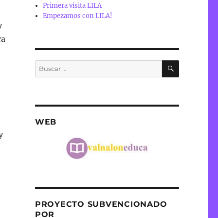
Primera visita LILA
Empezamos con LILA!
y
ra
BUSCAR
Buscar
por:
WEB
y
PROYECTO SUBVENCIONADO
POR