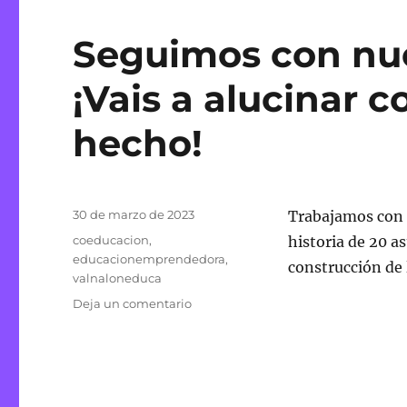
Seguimos con nue
¡Vais a alucinar 
hecho!
Publicado
30 de marzo de 2023
Trabajamos con e
el
Etiquetas
coeducacion
,
historia de 20 a
educacionemprendedora
,
construcción de 
valnaloneduca
en
Deja un comentario
Seguimos
con
nuestro
proyecto
LILA,