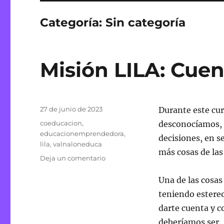
Categoría:
Sin categoría
Misión LILA: Cue
Publicado
27 de junio de 2023
Durante este cu
el
Etiquetas
coeducacion
,
desconocíamos, 
educacionemprendedora
,
decisiones, en s
lila
,
valnaloneduca
más cosas de las
en
Deja un comentario
Misión
LILA:
Una de las cosas
Cuentacuentos
teniendo estereo
darte cuenta y 
deberíamos ser