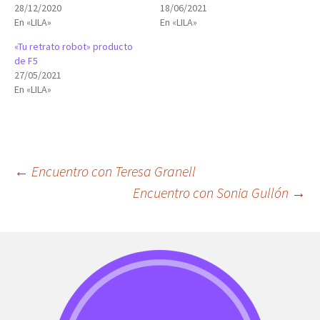
28/12/2020
18/06/2021
En «LILA»
En «LILA»
«Tu retrato robot» producto
de F5
27/05/2021
En «LILA»
Navegación
←
Encuentro con Teresa Granell
Encuentro con Sonia Gullón
→
de
entradas