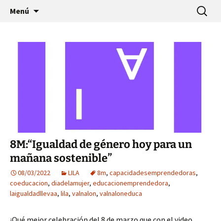
Saltar
Buscar:
Menú
al
contenido
8M:“Igualdad de género hoy para un
mañana sostenible”
08/03/2022
LILA
8m
,
capacidadesemprendedoras
,
coeducacion
,
diadelamujer
,
educacionemprendedora
,
laigualdadllevaa
,
lila
,
valnalon
,
valnaloneduca
¡Qué mejor celebración del 8 de marzo que con el video