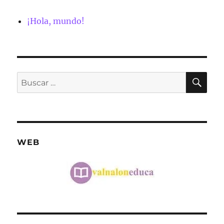
¡Hola, mundo!
BU
Buscar
por:
WEB