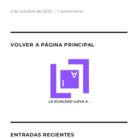
Publicado
en
2 de octubre de 2023
1 comentario
el
¡Hola,
mundo!
VOLVER A PÁGINA PRINCIPAL
ENTRADAS RECIENTES