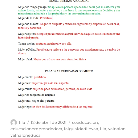
Autor
Publicado
Etiquetas
lila
12 de abril de 2021
coeducacion
,
el
educacionemprendedora
,
laigualdadllevaa
,
lila
,
valnalon
,
valnaloneduca