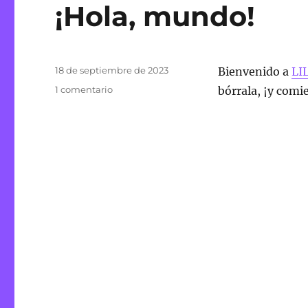
¡Hola, mundo!
Publicado
18 de septiembre de 2023
Bienvenido a
LI
el
en
1 comentario
bórrala, ¡y comie
¡Hola,
mundo!