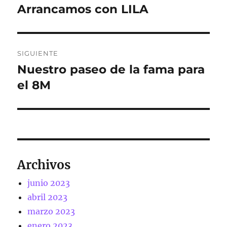
de
Arrancamos con LILA
Entrada
anterior:
entradas
SIGUIENTE
Nuestro paseo de la fama para
Entrada
siguiente:
el 8M
Archivos
junio 2023
abril 2023
marzo 2023
enero 2023