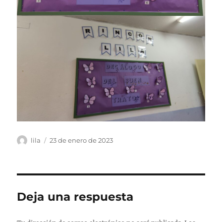
Autor
Publicado
lila
23 de enero de 2023
el
Deja una respuesta