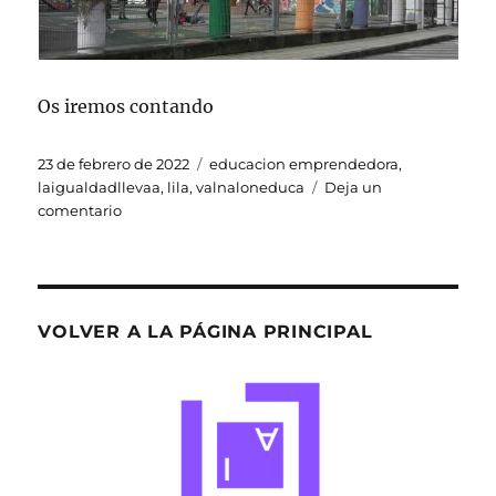
Os iremos contando
Publicado
Etiquetas
23 de febrero de 2022
educacion emprendedora
,
el
laigualdadllevaa
,
lila
,
valnaloneduca
Deja un
en
comentario
Arrancamos
el
Proyecto
LILA
VOLVER A LA PÁGINA PRINCIPAL