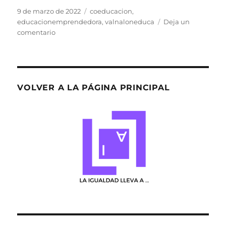
Publicado
Etiquetas
9 de marzo de 2022
coeducacion
,
el
educacionemprendedora
,
valnaloneduca
Deja un
en
comentario
8M
un
día
muy
importante
VOLVER A LA PÁGINA PRINCIPAL