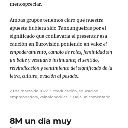
menospreciar.
Ambas grupos tenemos claro que nuestra
apuesta hubiera sido Tanxungueiras por el
significado que conllevaría el presentar esa
canción en Eurovisión poniendo en valor
el
empoderamiento, cambio de roles, feminidad sin
un baile y vestuario insinuante; el sentido,
reivindicación y sentimiento del significado de la
letra, cultura, ovación al pasado…
Publicado
Etiquetas
29 de marzo de 2022
coeducación
,
educacion
el
en
emprendedora
,
valnaloneduca
Deja un comentario
Análisis
morado:
EUROVIS
8M un día muy