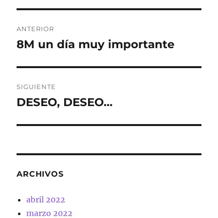
Navegación
ANTERIOR
de
8M un día muy importante
Entrada
anterior:
entradas
SIGUIENTE
DESEO, DESEO…
Entrada
siguiente:
ARCHIVOS
abril 2022
marzo 2022