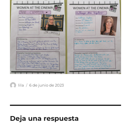
Autor
Publicado
lila
6 de junio de 2023
el
Deja una respuesta