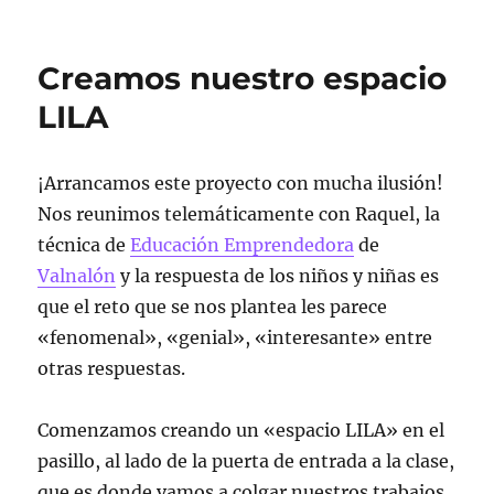
Una
mujer
muy
Creamos nuestro espacio
especial
LILA
¡Arrancamos este proyecto con mucha ilusión!
Nos reunimos telemáticamente con Raquel, la
técnica de
Educación Emprendedora
de
Valnalón
y la respuesta de los niños y niñas es
que el reto que se nos plantea les parece
«fenomenal», «genial», «interesante» entre
otras respuestas.
Comenzamos creando un «espacio LILA» en el
pasillo, al lado de la puerta de entrada a la clase,
que es donde vamos a colgar nuestros trabajos,