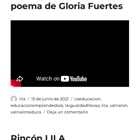
poema de Gloria Fuertes
Autor
Publicado
Etiquetas
lila
15 de junio de 2021
coeducacion
,
el
educacionemprendedora
,
laigualdadllevaa
,
lila
,
valnalon
,
en
valnaloneduca
Deja un comentario
Nuestro
producto:
vídeo
Rincón LILA
poema