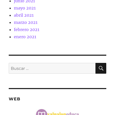
junio 2021
mayo 2021
abril 2021
marzo 2021
febrero 2021
enero 2021
BU
Buscar
por:
WEB