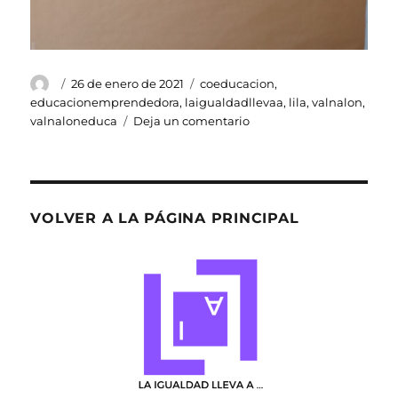
Autor
Publicado
Etiquetas
26 de enero de 2021
coeducacion
,
el
educacionemprendedora
,
laigualdadllevaa
,
lila
,
valnalon
,
en
valnaloneduca
Deja un comentario
Creamos
nuestro
espacio
LILA
VOLVER A LA PÁGINA PRINCIPAL