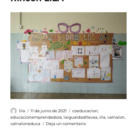
de
Gloria
Fuertes
Autor
Publicado
Etiquetas
lila
11 de junio de 2021
coeducacion
,
el
educacionemprendedora
,
laigualdadllevaa
,
lila
,
valnalon
,
en
valnaloneduca
Deja un comentario
Rincón
LILA