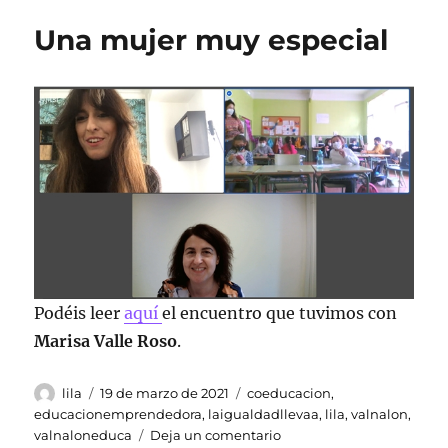
Una mujer muy especial
Podéis leer
aquí
el encuentro que tuvimos con
Marisa Valle Roso
.
Autor
Publicado
Etiquetas
lila
19 de marzo de 2021
coeducacion
,
el
educacionemprendedora
,
laigualdadllevaa
,
lila
,
valnalon
,
en
valnaloneduca
Deja un comentario