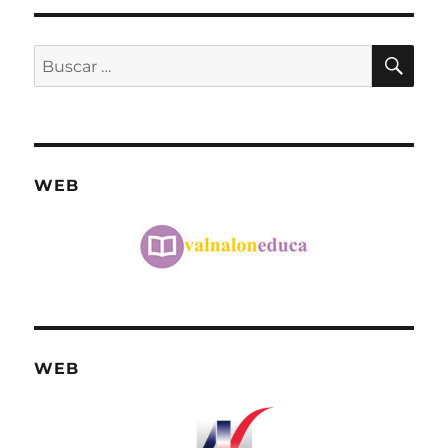
BU
Buscar
por:
WEB
WEB