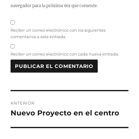
navegador para la próxima vez que comente.
Recibir un correo electrónico con los siguientes
comentarios a esta entrada.
Recibir un correo electrónico con cada nueva entrada.
Navegación
ANTERIOR
de
Nuevo Proyecto en el centro
Entrada
anterior:
entradas