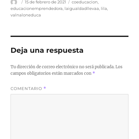
Autor
Publicado
Etiquetas
15 de febrero de 2021
coeducacion
,
el
educacionemprendedora
,
laigualdadllevaa
,
lila
,
valnaloneduca
Deja una respuesta
Tu dirección de correo electrónico no será publicada.
Los
campos obligatorios están marcados con
*
COMENTARIO
*