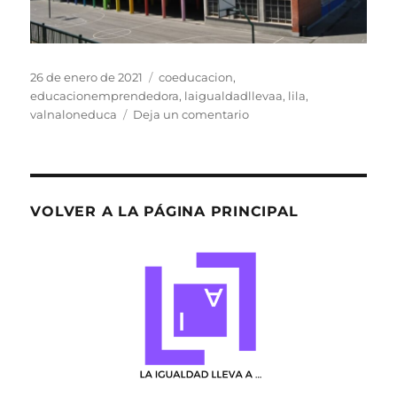
Publicado
Etiquetas
26 de enero de 2021
coeducacion
,
el
educacionemprendedora
,
laigualdadllevaa
,
lila
,
en
valnaloneduca
Deja un comentario
Nuevo
Proyecto
en
el
centro
VOLVER A LA PÁGINA PRINCIPAL