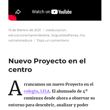
Publicado
Etiquetas
15 de febrero de 2021
coeducacion
,
el
educacionemprendedora
,
laigualdadllevaa
,
lila
,
en
valnaloneduca
Deja un comentario
¡Comenzamos
nuestro
proyecto
Nuevo Proyecto en el
LILA!
centro
A
rrancamos un nuevo Proyecto en el
colegio
,
LILA
. El alumnado de 4º
comienza desde ahora a observar su
entorno para descubrir, analizar y poder