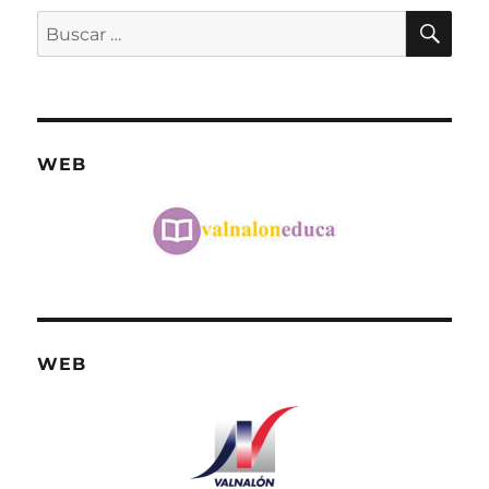
BU
Buscar
por:
WEB
WEB